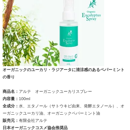
オーガニックのユーカリ・ラジアータに清涼感のあるペパーミント
の香り
商品名：
アルテ オーガニックユーカリスプレー
内容量：
100ml
全成分：
水、エタノール（サトウキビ由来、発酵エタノール）、オ
ーガニックユーカリ油、オーガニックペパーミント油
販売元：
有限会社アルテ
日本オーガニックコスメ協会推奨品