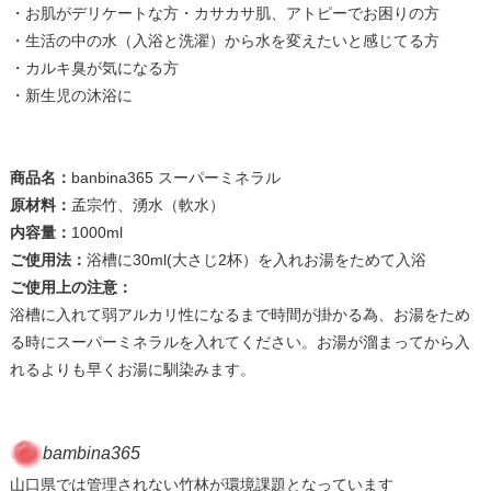
・お肌がデリケートな方・カサカサ肌、アトピーでお困りの方
・生活の中の水（入浴と洗濯）から水を変えたいと感じてる方
・カルキ臭が気になる方
・新生児の沐浴に
商品名：
banbina365 スーパーミネラル
原材料：
孟宗竹、湧水（軟水）
内容量：
1000ml
ご使用法：
浴槽に30ml(大さじ2杯）を入れお湯をためて入浴
ご使用上の注意：
浴槽に入れて弱アルカリ性になるまで時間が掛かる為、お湯をため
る時にスーパーミネラルを入れてください。お湯が溜まってから入
れるよりも早くお湯に馴染みます。
bambina365
山口県では管理されない竹林が環境課題となっています