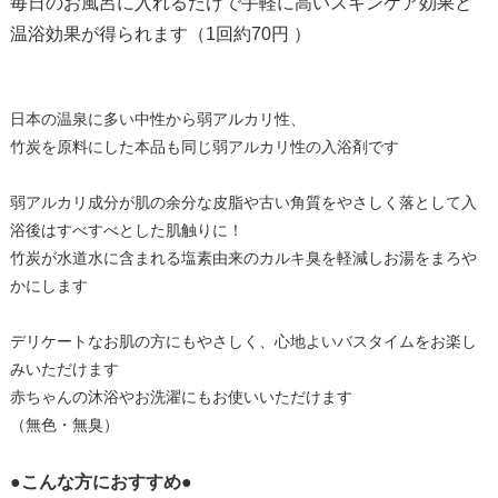
毎日のお風呂に入れるだけで手軽に高いスキンケア効果と
温浴効果が得られます（1回約70円 ）
日本の温泉に多い中性から弱アルカリ性、
竹炭を原料にした本品も同じ弱アルカリ性の入浴剤です
弱アルカリ成分が肌の余分な皮脂や古い角質をやさしく落として入
浴後はすべすべとした肌触りに！
竹炭が水道水に含まれる塩素由来のカルキ臭を軽減しお湯をまろや
かにします
デリケートなお肌の方にもやさしく、心地よいバスタイムをお楽し
みいただけます
赤ちゃんの沐浴やお洗濯にもお使いいただけます
（無色・無臭）
●こんな方におすすめ●