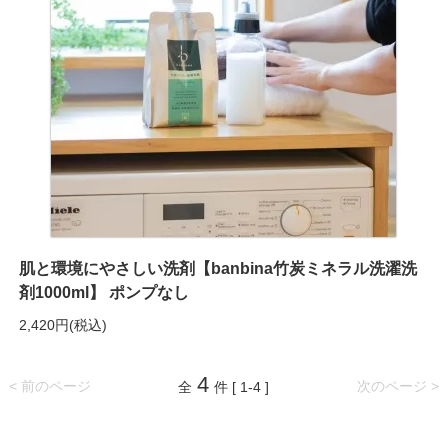
肌と環境にやさしい洗剤【banbina竹炭ミネラル洗濯洗
剤1000ml】 ポンプなし
2,420円(税込)
4
< 前のページ
次のページ >
全
件 [ 1-4 ]