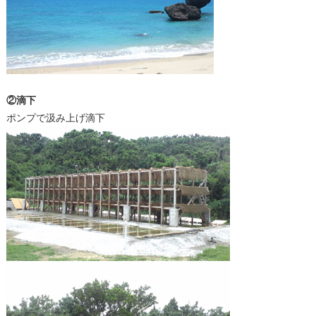
②滴下
ポンプで汲み上げ滴下