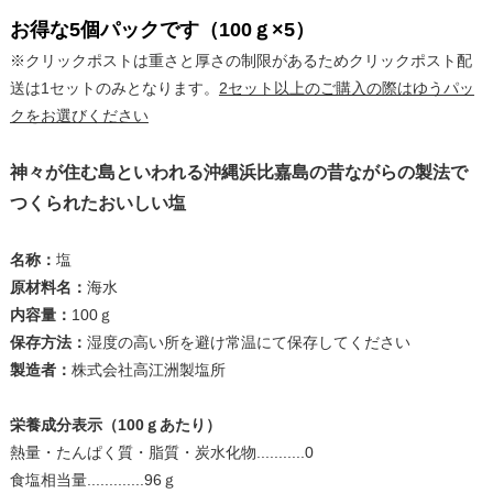
お得な5個パックです（100ｇ×5）
※クリックポストは重さと厚さの制限があるためクリックポスト配
送は1セットのみとなります。
2セット以上のご購入の際はゆうパッ
クをお選びください
神々が住む島といわれる沖縄浜比嘉島の昔ながらの製法で
つくられたおいしい塩
名称：
塩
原材料名：
海水
内容量：
100ｇ
保存方法：
湿度の高い所を避け常温にて保存してください
製造者：
株式会社高江洲製塩所
栄養成分表示（100ｇあたり）
熱量・たんぱく質・脂質・炭水化物...........0
食塩相当量.............96ｇ