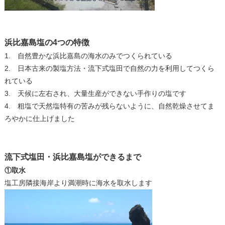
浜比嘉島塩の4つの特徴
1. 自然豊かな浜比嘉島の海水のみでつくられている
2. 日本古来の製塩方法・流下式塩田で自然の力を利用してつくら
れている
3. 天候に左右され、大量生産ができない手作りの塩です
4. 粗塩で天然塩特有の苦みが残らないように、自然乾燥させてま
ろやかに仕上げました
流下式塩田・浜比嘉島塩ができるまで
①取水
塩工房隣接海岸より満潮時に海水を取水します