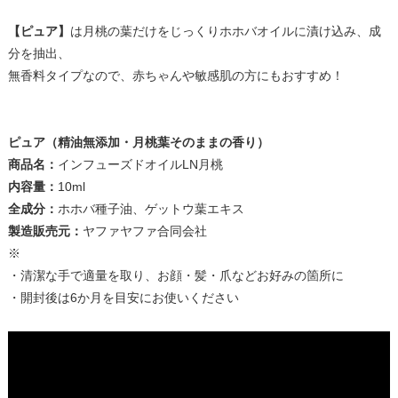
【ピュア】
は月桃の葉だけをじっくりホホバオイルに漬け込み、成
分を抽出、
無香料タイプなので、赤ちゃんや敏感肌の方にもおすすめ！
ピュア（精油無添加・月桃葉そのままの香り）
商品名：
インフューズドオイルLN月桃
内容量：
10ml
全成分：
ホホバ種子油、ゲットウ葉エキス
製造販売元：
ヤファヤファ合同会社
※
・清潔な手で適量を取り、お顔・髪・爪などお好みの箇所に
・開封後は6か月を目安にお使いください