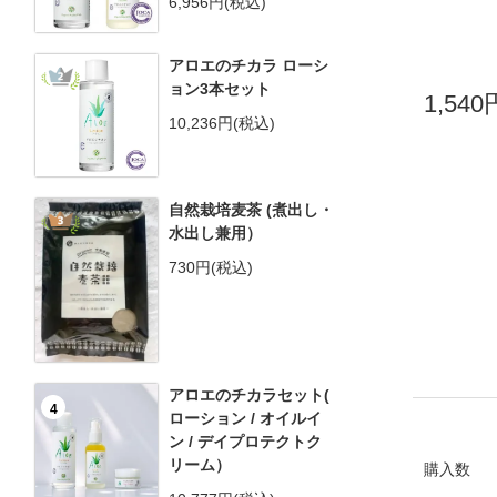
6,956円(税込)
アロエのチカラ ローシ
2
ョン3本セット
1,54
10,236円(税込)
自然栽培麦茶 (煮出し・
3
水出し兼用）
730円(税込)
アロエのチカラセット(
4
ローション / オイルイ
ン / デイプロテクトク
リーム）
購入数