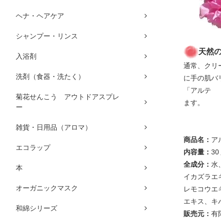
ヘナ・ヘアケア
シャンプー・リンス
天然
入浴剤
通常、クリ
洗剤（食器・洗たく）
に手の肌バ
「アルテ 
菊花せんこう アウトドアスプレ
ます。
ー
雑貨・日用品（アロマ）
商品名：
ア
エコラップ
内容量：
30
全成分：
水
本
イカズラエ
オーガニックマスク
レモコウエ
エキス、キ
和綿シリーズ
販売元：
有