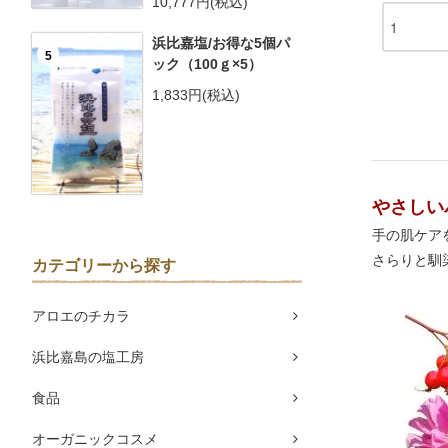
10,777円(税込)
浜比嘉塩/お得な5個パ
5
ック（100ｇ×5）
1,833円(税込)
やさしい
手の肌ケア
さらりと馴
カテゴリーから探す
アロエのチカラ
浜比嘉島の塩工房
食品
オーガニックコスメ