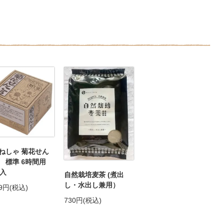
ねしゃ 菊花せん
 標準 6時間用
巻入
自然栽培麦茶 (煮出
し・水出し兼用）
49円(税込)
730円(税込)