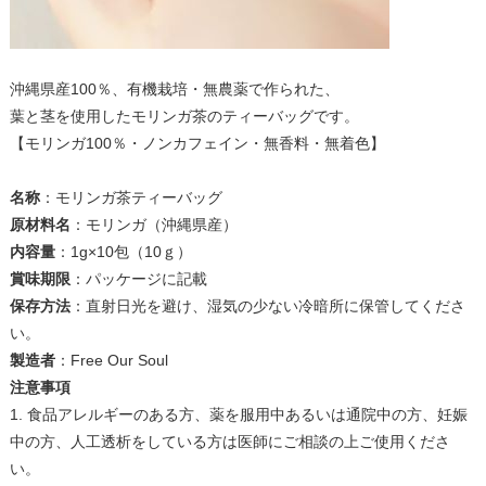
沖縄県産100％、有機栽培・無農薬で作られた、
葉と茎を使用したモリンガ茶のティーバッグです。
【モリンガ100％・ノンカフェイン・無香料・無着色】
名称
：モリンガ茶ティーバッグ
原材料名
：モリンガ（沖縄県産）
内容量
：1g×10包（10ｇ）
賞味期限
：パッケージに記載
保存方法
：直射日光を避け、湿気の少ない冷暗所に保管してくださ
い。
製造者
：Free Our Soul
注意事項
1. 食品アレルギーのある方、薬を服用中あるいは通院中の方、妊娠
中の方、人工透析をしている方は医師にご相談の上ご使用くださ
い。