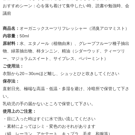
おすすめシーン：心を落ち着けて集中したい時、読書や勉強時、会
議前
商品名：
オーガニックスーツリフレッシャー（消臭アロマミスト）
内容量：
50ml
原材料：
水、エタノール（植物由来）、グレープフルーツ種子抽出
物、緑茶抽出物、柿タンニン、精油（シダーウッド、ティーツリ
ー、マジョラムスイート、サイプレス、ペパーミント）
ご使用法：
衣類から20～30cmほど離し、シュッとひと吹きしてください
保存法：
直射日光、極端な高温・低温・多湿を避け、冷暗所で保管して下さ
い。
乳幼児の手の届かないところで保管して下さい。
使用上のご注意：
・目に入った時はすぐに水で洗い流してください
・素材によってはシミ・変色のおそれがあります
（絹、レーヨン、アセテート、キュプラ、毛皮、和服等）