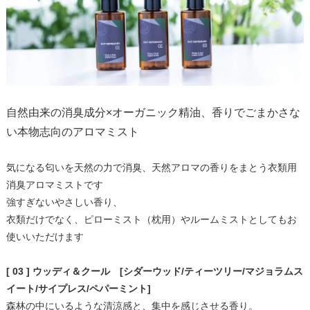
自然由来の消臭成分×オーガニック精油、香りでごまかさな
い本物志向のアロマミスト
気になる匂いを天然の力で消臭、天然アロマの香りをまとう衣類用
消臭アロマミストです
強すぎないやさしい香り、
衣類だけでなく、ピローミスト（枕用）やルームミストとしてもお
使いいただけます
[ 03 ] ウッディ＆クール [シダーウッド/ティーツリー/マジョラムス
イート/サイプレス/ペパーミント]
森林の中にいるような清涼感と、集中を感じさせる香り。