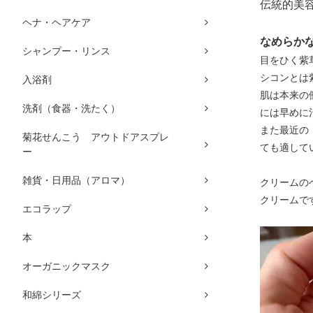
伝統的美
ヘナ・ヘアケア
なめらか
シャンプー・リンス
目をひく紫
シコンとは
入浴剤
肌は本来の
洗剤（食器・洗たく）
には早めに
また最近の
菊花せんこう アウトドアスプレ
ても適して
ー
雑貨・日用品（アロマ）
クリームの
クリームで
エコラップ
本
オーガニックマスク
和綿シリーズ