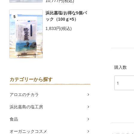
10,777円(税込)
浜比嘉塩/お得な5個パ
5
ック（100ｇ×5）
1,833円(税込)
購入数
カテゴリーから探す
アロエのチカラ
浜比嘉島の塩工房
食品
オーガニックコスメ