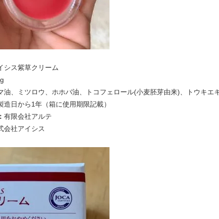
イシス紫草クリーム
5g
マ油、ミツロウ、ホホバ油、トコフェロール(小麦胚芽由来)、トウキエ
製造日から1年（箱に使用期限記載）
：
有限会社アルテ
式会社アイシス