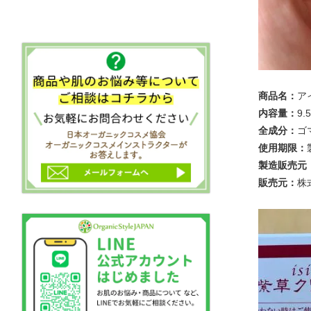
商品名：
ア
内容量：
9.
全成分：
ゴ
使用期限：
製造販売元
販売元：
株