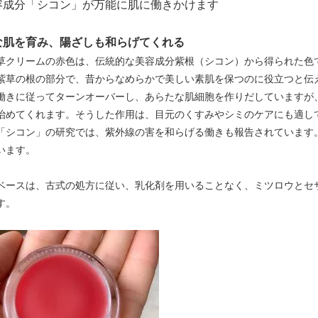
容成分「シコン」が万能に肌に働きかけます
な肌を育み、陽ざしも和らげてくれる
草クリームの赤色は、伝統的な美容成分紫根（シコン）から得られた色
紫草の根の部分で、昔からなめらかで美しい素肌を保つのに役立つと伝
働きに従ってターンオーバーし、あらたな肌細胞を作りだしていますが
治めてくれます。そうした作用は、目元のくすみやシミのケアにも適し
「シコン」の研究では、紫外線の害を和らげる働きも報告されています
います。
ベースは、古式の処方に従い、乳化剤を用いることなく、ミツロウとセ
す。